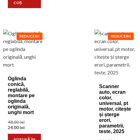
320.00 lei.
220.00 lei.
COȘ
REDUCERI!
REDUCERI!
Oglinda
conică,
Scanner
reglabilă,
auto, ecran
montare pe
color,
oglinda
universal, pt
originală,
motor, citește
unghi mort
și șterge
erori,
Prețul
48.00
lei
parametrii,
inițial
Prețul
24.00
lei
teste, 2025
a
curent
fost:
este:
ADAUGĂ ÎN