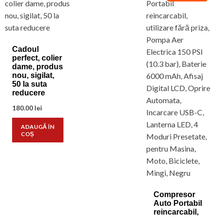
Cadoul
perfect, colier
dame, produs
nou, sigilat,
50 la suta
reducere
180.00
lei
ADAUGĂ ÎN
COȘ
Compresor
Auto Portabil
reincarcabil,