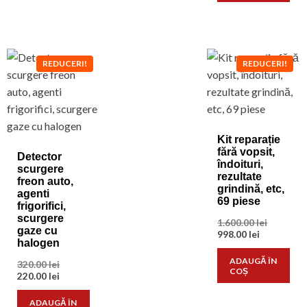
REDUCERI!
REDUCERI!
Kit reparație
fără vopsit,
Detector
îndoituri,
scurgere
rezultate
freon auto,
grindină, etc,
agenti
69 piese
frigorifici,
scurgere
Prețul
1.600.00
lei
gaze cu
Prețul
inițial
998.00
lei
halogen
curent
a
este:
fost:
ADAUGĂ ÎN
Prețul
320.00
lei
998.00 lei.
1.600.00 l
COȘ
inițial
Prețul
220.00
lei
a
curent
fost:
este:
ADAUGĂ ÎN