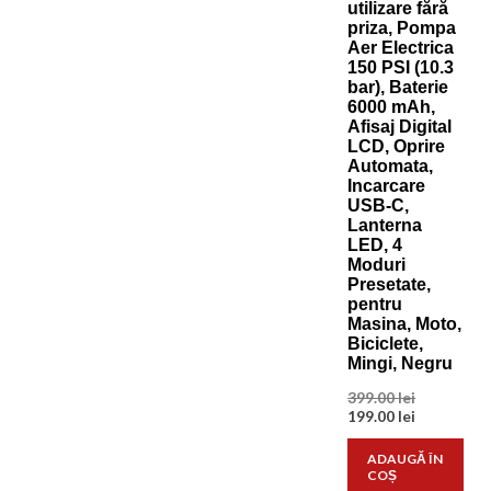
utilizare fără
priza, Pompa
Aer Electrica
150 PSI (10.3
bar), Baterie
6000 mAh,
Afisaj Digital
LCD, Oprire
Automata,
Incarcare
USB-C,
Lanterna
LED, 4
Moduri
Presetate,
pentru
Masina, Moto,
Biciclete,
Mingi, Negru
Prețul
399.00
lei
inițial
Prețul
199.00
lei
a
curent
fost:
este:
ADAUGĂ ÎN
399.00 lei.
199.00 lei.
COȘ