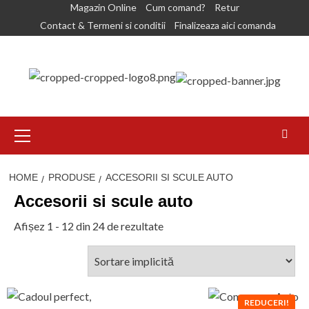
Skip
Magazin Online
Cum comand?
Retur
to
Contact & Termeni si conditii
Finalizeaza aici comanda
content
Primary
Menu
HOME
PRODUSE
ACCESORII SI SCULE AUTO
Accesorii si scule auto
Afișez 1 - 12 din 24 de rezultate
REDUCERI!