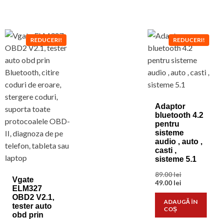
REDUCERI!
REDUCERI!
Adaptor
bluetooth 4.2
pentru
sisteme
audio , auto ,
casti ,
sisteme 5.1
Prețul
89.00
lei
Vgate
inițial
Prețul
49.00
lei
ELM327
a
curent
OBD2 V2.1,
fost:
este:
ADAUGĂ ÎN
tester auto
89.00 lei.
49.00 lei.
COȘ
obd prin