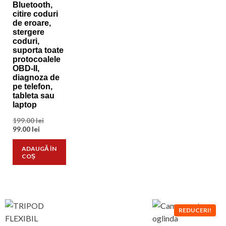
Bluetooth,
citire coduri
de eroare,
stergere
coduri,
suporta toate
protocoalele
OBD-II,
diagnoza de
pe telefon,
tableta sau
laptop
Prețul
199.00
lei
Prețul
inițial
99.00
lei
curent
a
este:
fost:
ADAUGĂ ÎN
99.00 lei.
199.00 lei.
COȘ
REDUCERI!