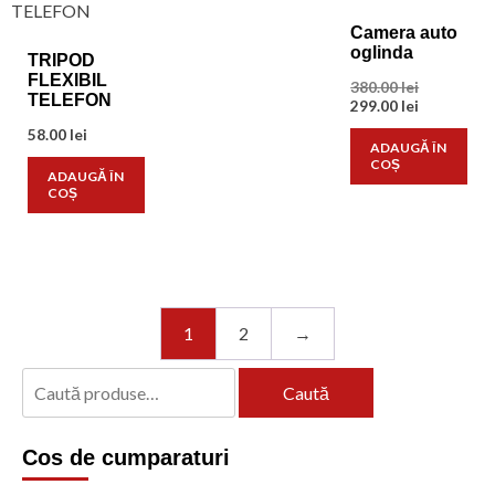
Camera auto
oglinda
TRIPOD
FLEXIBIL
Prețul
380.00
lei
TELEFON
inițial
Prețul
299.00
lei
a
curent
58.00
lei
fost:
este:
ADAUGĂ ÎN
380.00 lei.
299.00 lei.
COȘ
ADAUGĂ ÎN
COȘ
1
2
→
Caută
Caută
după:
Cos de cumparaturi