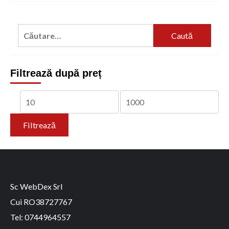
Caută
după:
Filtrează după preț
Preț
Preț
minim
maxim
Filtrează
Sc WebDex Srl
Cui RO38727767
Tel: 0744964557