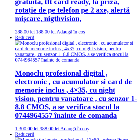
gratuită, tft card ready, la priză,
rotație de pe telefon pe 2 axe, alertă
mișcare, nigthvision,
Prețul
Prețul
288.00
lei
188.00
lei
Adaugă în coș
inițial
curent
Reduceri!
a
este:
fost:
188.00 lei.
288.00 lei.
Monoclu profesional digital ,
electronic , cu acumulator si card de
memorie inclus , 4×35, cu night
vision, pentru vanatoare , cu senzor 1-
8.8 CMOS, a se verifica stocul la
0744964557 înainte de comanda
Prețul
Prețul
1.300.00
lei
988.00
lei
Adaugă în coș
inițial
curent
Reduceri!
a
este: