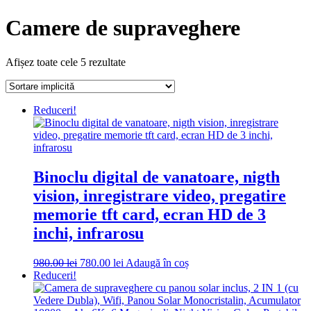
Camere de supraveghere
Afișez toate cele 5 rezultate
Reduceri!
Binoclu digital de vanatoare, nigth
vision, inregistrare video, pregatire
memorie tft card, ecran HD de 3
inchi, infrarosu
Prețul
Prețul
980.00
lei
780.00
lei
Adaugă în coș
inițial
curent
Reduceri!
a
este:
fost:
780.00 lei.