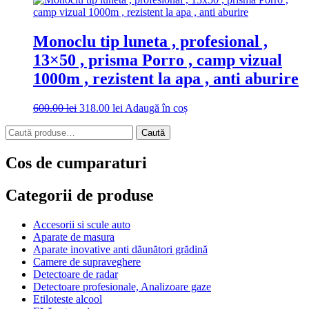
fost:
988.00 lei.
1.300.00 lei.
Monoclu tip luneta , profesional ,
13×50 , prisma Porro , camp vizual
1000m , rezistent la apa , anti aburire
Prețul
Prețul
600.00
lei
318.00
lei
Adaugă în coș
inițial
curent
Caută
a
este:
Caută
după:
fost:
318.00 lei.
600.00 lei.
Cos de cumparaturi
Categorii de produse
Accesorii si scule auto
Aparate de masura
Aparate inovative anti dăunători grădină
Camere de supraveghere
Detectoare de radar
Detectoare profesionale, Analizoare gaze
Etiloteste alcool