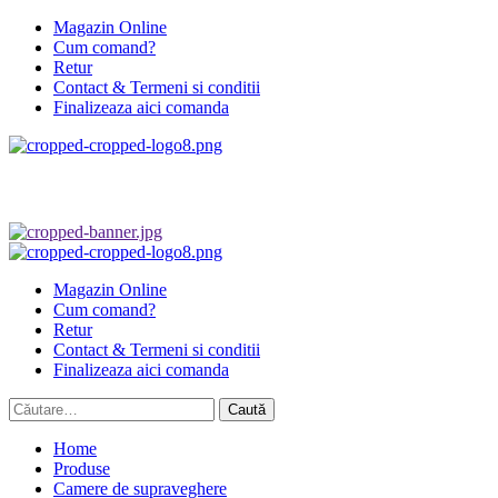
Skip
Magazin Online
to
Cum comand?
content
Retur
Contact & Termeni si conditii
Finalizeaza aici comanda
Primary
Menu
Magazin Online
Cum comand?
Retur
Contact & Termeni si conditii
Finalizeaza aici comanda
Caută
după:
Home
Produse
Camere de supraveghere