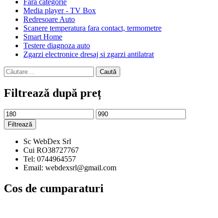
Fără categorie
Media player - TV Box
Redresoare Auto
Scanere temperatura fara contact, termometre
Smart Home
Testere diagnoza auto
Zgarzi electronice dresaj si zgarzi antilatrat
Caută
după:
Filtrează după preț
Preț
Preț
minim
maxim
Filtrează
Sc WebDex Srl
Cui RO38727767
Tel: 0744964557
Email: webdexsrl@gmail.com
Cos de cumparaturi