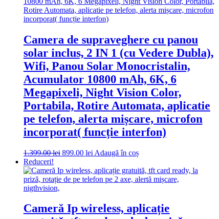
980.00 lei.
Camera de supraveghere cu panou
solar inclus, 2 IN 1 (cu Vedere Dubla),
Wifi, Panou Solar Monocristalin,
Acumulator 10800 mAh, 6K, 6
Megapixeli, Night Vision Color,
Portabila, Rotire Automata, aplicatie
pe telefon, alerta mișcare, microfon
incorporat( funcție interfon)
Prețul
Prețul
1.399.00
lei
899.00
lei
Adaugă în coș
inițial
curent
Reduceri!
a
este:
fost:
899.00 lei.
1.399.00 lei.
Cameră Ip wireless, aplicație