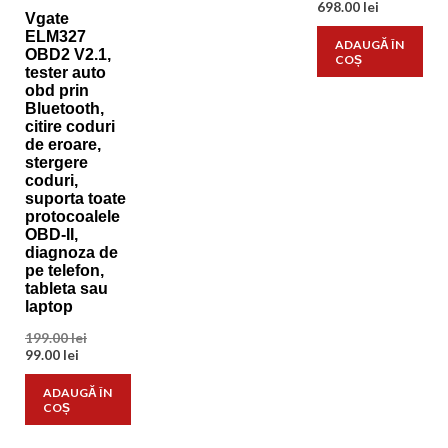
Prețul
inițial
698.00
lei
Vgate
curent
a
ELM327
este:
fost:
ADAUGĂ ÎN
OBD2 V2.1,
698.00 lei.
1.200.00 l
COȘ
tester auto
obd prin
Bluetooth,
citire coduri
de eroare,
stergere
coduri,
suporta toate
protocoalele
OBD-II,
diagnoza de
pe telefon,
tableta sau
laptop
Prețul
199.00
lei
Prețul
inițial
99.00
lei
curent
a
este:
fost:
ADAUGĂ ÎN
99.00 lei.
199.00 lei.
COȘ