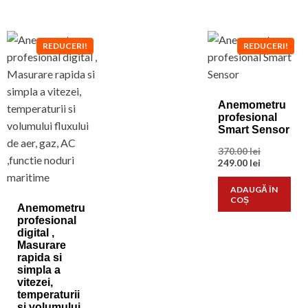
REDUCERI!
REDUCERI!
Anemometru
profesional
Smart Sensor
Prețul
370.00
lei
inițial
Prețul
249.00
lei
a
curent
fost:
este:
ADAUGĂ ÎN
370.00 lei.
249.00 lei.
COȘ
Anemometru
profesional
digital ,
Masurare
rapida si
simpla a
vitezei,
temperaturii
si volumului