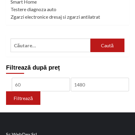
Smart Home
Testere diagnoza auto
Zgarzi electronice dresaj si zgarzi antilatrat
Caută
după:
Filtrează după preț
Preț
Preț
minim
maxim
Filtrează
Sc WebDex Srl