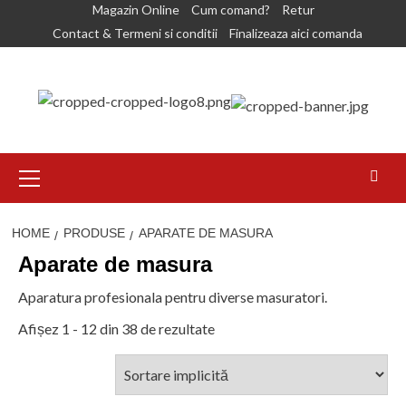
Skip
Magazin Online
Cum comand?
Retur
to
Contact & Termeni si conditii
Finalizeaza aici comanda
content
Primary
Menu
HOME
PRODUSE
APARATE DE MASURA
Aparate de masura
Aparatura profesionala pentru diverse masuratori.
Afișez 1 - 12 din 38 de rezultate