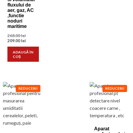
fluxului de
aer, gaz, AC
,functie
noduri
maritime
Prețul
268.00
lei
inițial
Prețul
209.00
lei
a
curent
fost:
este:
ADAUGĂ ÎN
268.00 lei.
209.00 lei.
COȘ
REDUCERI!
REDUCERI!
Aparat