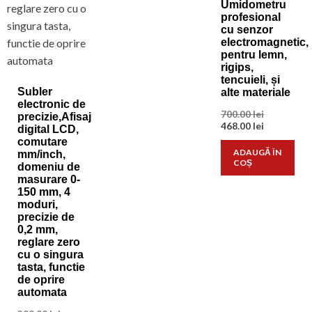
Umidometru
profesional
cu senzor
electromagnetic,
pentru lemn,
rigips,
tencuieli, și
Subler
alte materiale
electronic de
Prețul
700.00
lei
precizie,Afisaj
inițial
Prețul
468.00
lei
digital LCD,
a
curent
comutare
fost:
este:
ADAUGĂ ÎN
mm/inch,
700.00 lei.
468.00 lei.
COȘ
domeniu de
masurare 0-
150 mm, 4
moduri,
precizie de
0,2 mm,
reglare zero
cu o singura
tasta, functie
de oprire
automata