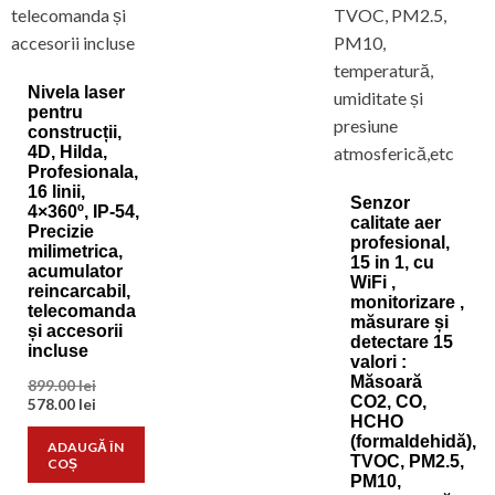
Nivela laser
pentru
construcții,
4D, Hilda,
Profesionala,
16 linii,
Senzor
4×360º, IP-54,
calitate aer
Precizie
profesional,
milimetrica,
15 in 1, cu
acumulator
WiFi ,
reincarcabil,
monitorizare ,
telecomanda
măsurare și
și accesorii
detectare 15
incluse
valori :
Măsoară
Prețul
899.00
lei
CO2, CO,
inițial
Prețul
578.00
lei
a
curent
HCHO
fost:
este:
(formaldehidă),
ADAUGĂ ÎN
899.00 lei.
578.00 lei.
TVOC, PM2.5,
COȘ
PM10,