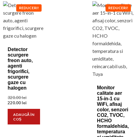
REDUCERI!
REDUCERI!
Detector
scurgere
freon auto,
agenti
frigorifici,
scurgere
gaze cu
Monitor
halogen
calitate aer
Prețul
320.00
lei
15-in-1 cu
inițial
Prețul
220.00
lei
WiFi, afisaj
a
curent
color, senzori
fost:
este:
ADAUGĂ ÎN
CO2, TVOC,
320.00 lei.
220.00 lei.
COȘ
HCHO
formaldehida,
temperatura