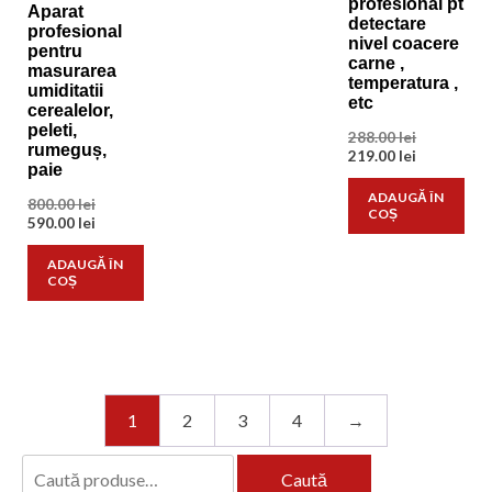
profesional pt
Aparat
detectare
profesional
nivel coacere
pentru
carne ,
masurarea
temperatura ,
umiditatii
etc
cerealelor,
peleti,
Prețul
288.00
lei
rumeguș,
inițial
Prețul
219.00
lei
paie
a
curent
fost:
este:
ADAUGĂ ÎN
Prețul
800.00
lei
288.00 lei.
219.00 lei.
COȘ
inițial
Prețul
590.00
lei
a
curent
fost:
este:
ADAUGĂ ÎN
800.00 lei.
590.00 lei.
COȘ
1
2
3
4
→
Caută
Caută