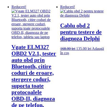
5.000.00 lei.
9.800.00 lei.
Reduceri!
Reduceri!
Cablu obd 2
pentru testere de
diagnoza Delphi
Vgate ELM327
Prețul
Prețul
168.00
lei
135.00
lei
Adaugă
OBD2 V2.1, tester
inițial
curent
în coș
a
este:
auto obd prin
fost:
135.00 lei.
Bluetooth, citire
168.00 lei.
coduri de eroare,
stergere coduri,
suporta toate
protocoalele
OBD-II, diagnoza
de pe telefon,