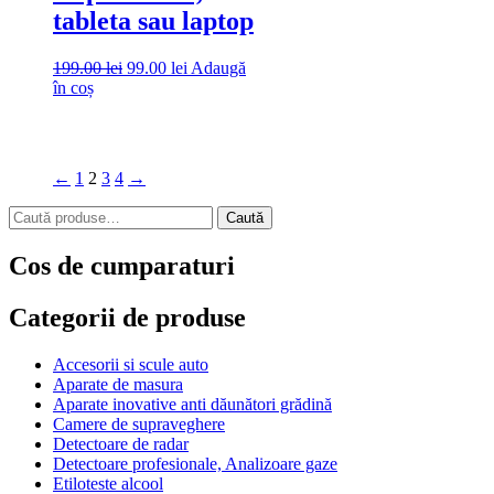
tableta sau laptop
Prețul
Prețul
199.00
lei
99.00
lei
Adaugă
inițial
curent
în coș
a
este:
fost:
99.00 lei.
199.00 lei.
←
1
2
3
4
→
Caută
Caută
după:
Cos de cumparaturi
Categorii de produse
Accesorii si scule auto
Aparate de masura
Aparate inovative anti dăunători grădină
Camere de supraveghere
Detectoare de radar
Detectoare profesionale, Analizoare gaze
Etiloteste alcool