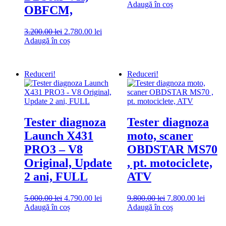
inițial
curent
Adaugă în coș
OBFCM,
a
este:
fost:
4.800.0
Prețul
Prețul
5.000.00 lei.
3.200.00
lei
2.780.00
lei
inițial
curent
Adaugă în coș
a
este:
fost:
2.780.00 lei.
3.200.00 lei.
Reduceri!
Reduceri!
Tester diagnoza
Tester diagnoza
Launch X431
moto, scaner
PRO3 – V8
OBDSTAR MS70
Original, Update
, pt. motociclete,
2 ani, FULL
ATV
Prețul
Prețul
Prețul
Prețul
5.000.00
lei
4.790.00
lei
9.800.00
lei
7.800.00
lei
inițial
curent
inițial
curent
Adaugă în coș
Adaugă în coș
a
este:
a
este:
fost:
4.790.00 lei.
fost:
7.800.0