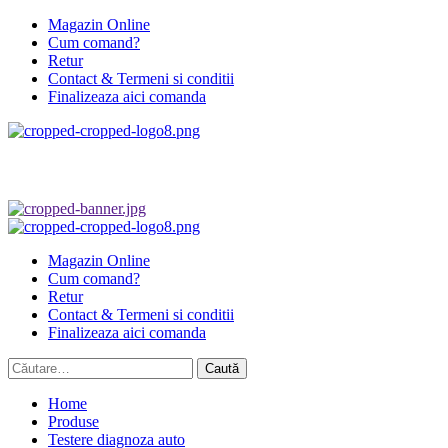
Skip
Magazin Online
to
Cum comand?
content
Retur
Contact & Termeni si conditii
Finalizeaza aici comanda
Primary
Menu
Magazin Online
Cum comand?
Retur
Contact & Termeni si conditii
Finalizeaza aici comanda
Caută
după:
Home
Produse
Testere diagnoza auto