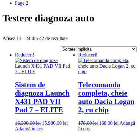
Page 2
Testere diagnoza auto
Afișez 13 - 24 din 42 de rezultate
Reduceri!
Reduceri!
Sistem de
Telecomanda
diagnoza Launch
completa, cheie
X431 PAD VII
auto Dacia Logan
Pad 7 – ELITE
2, cu chip
Prețul
Prețul
Prețul
Prețul
16.300.00
lei
15.980.00
lei
178.00
lei
168.00
lei
Adaugă
inițial
curent
inițial
curent
Adaugă în coș
în coș
a
este:
a
este: