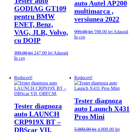
Tester auto
auto Autel AP200
GODIAG GT109
multimarca ,
pentru BMW
versiunea 2022
ENET, Benz,
VAG, JLR, Volvo,
Prețul
Prețul
999.00
lei
598.00
lei
Adaugă
inițial
curent
în coș
cu DOIP
a
este:
fost:
598.00 lei.
Prețul
Prețul
999.00 lei.
399.00
lei
247.00
lei
Adaugă
inițial
curent
în coș
a
este:
fost:
247.00 lei.
399.00 lei.
Reduceri!
Reduceri!
Tester diagnoza
Tester diagnoza
auto Launch X431
auto LAUNCH
Pros Mini
CRP919X BT –
DBScar VII,
Prețul
Prețul
5.000.00
lei
4.800.00
lei