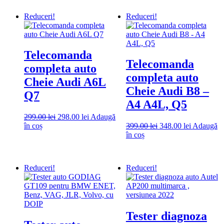
fost:
15.980.00 lei.
fost:
168.00 lei.
16.300.00 lei.
178.00 lei.
Reduceri!
Reduceri!
Telecomanda
Telecomanda
completa auto
completa auto
Cheie Audi A6L
Cheie Audi B8 –
Q7
A4 A4L, Q5
Prețul
Prețul
299.00
lei
298.00
lei
Adaugă
inițial
curent
Prețul
Prețul
în coș
399.00
lei
348.00
lei
Adaugă
a
este:
inițial
curent
în coș
fost:
298.00 lei.
a
este:
299.00 lei.
fost:
348.00 lei.
399.00 lei.
Reduceri!
Reduceri!
Tester diagnoza