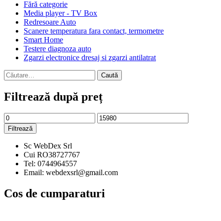
Fără categorie
Media player - TV Box
Redresoare Auto
Scanere temperatura fara contact, termometre
Smart Home
Testere diagnoza auto
Zgarzi electronice dresaj si zgarzi antilatrat
Caută
după:
Filtrează după preț
Preț
Preț
minim
maxim
Filtrează
Sc WebDex Srl
Cui RO38727767
Tel: 0744964557
Email: webdexsrl@gmail.com
Cos de cumparaturi