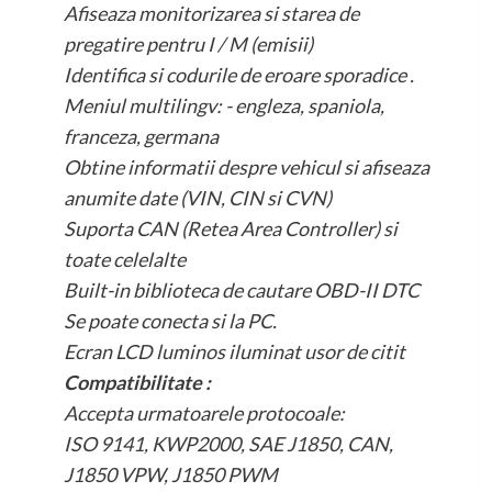
Afiseaza monitorizarea si starea de
pregatire pentru I / M (emisii)
Identifica si codurile de eroare sporadice .
Meniul multilingv: - engleza, spaniola,
franceza, germana
Obtine informatii despre vehicul si afiseaza
anumite date (VIN, CIN si CVN)
Suporta CAN (Retea Area Controller) si
toate celelalte
Built-in biblioteca de cautare OBD-II DTC
Se poate conecta si la PC.
Ecran LCD luminos iluminat usor de citit
Compatibilitate :
Accepta urmatoarele protocoale:
ISO 9141, KWP2000, SAE J1850, CAN,
J1850 VPW, J1850 PWM