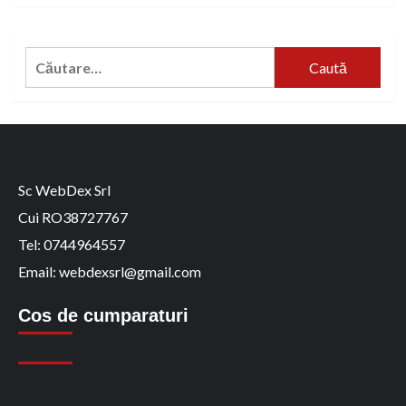
Caută
după:
Sc WebDex Srl
Cui RO38727767
Tel: 0744964557
Email: webdexsrl@gmail.com
Cos de cumparaturi