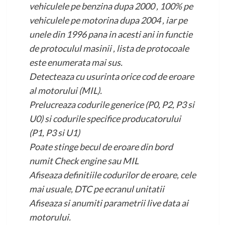
vehiculele pe benzina dupa 2000 , 100% pe
vehiculele pe motorina dupa 2004 , iar pe
unele din 1996 pana in acesti ani in functie
de protoculul masinii , lista de protocoale
este enumerata mai sus.
Detecteaza cu usurinta orice cod de eroare
al motorului (MIL).
Prelucreaza codurile generice (P0, P2, P3 si
U0) si codurile specifice producatorului
(P1, P3 si U1)
Poate stinge becul de eroare din bord
numit Check engine sau MIL
Afiseaza definitiile codurilor de eroare, cele
mai usuale, DTC pe ecranul unitatii
Afiseaza si anumiti parametrii live data ai
motorului.