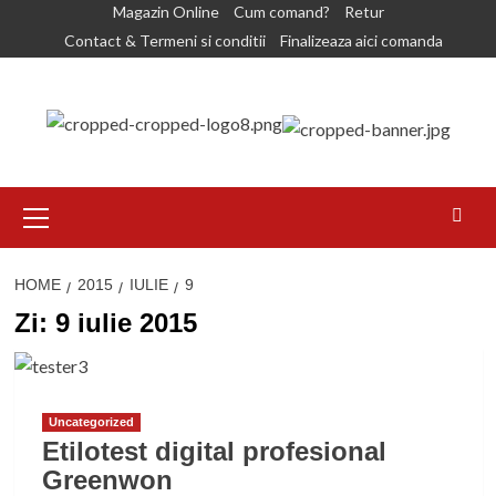
Skip
Magazin Online
Cum comand?
Retur
to
Contact & Termeni si conditii
Finalizeaza aici comanda
content
Primary
Menu
HOME
2015
IULIE
9
Zi:
9 iulie 2015
Uncategorized
Etilotest digital profesional
Greenwon