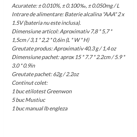
Acuratete: ± 0.010%, ± 0.100 ‰, ± 0.050mg / L
Intrare de alimentare: Baterie alcalina "AAA" 2 x
1.5V (bateria nu este inclusa).
Dimensiune articol: Aproximativ 7,8 * 5,7 *
1,5cm / 3,1 * 2,2 * 0,6in (L * W * H)
Greutate produs: Aproximativ 40,3 g / 1,4 oz
Dimensiune pachet: aprox 15 * 7.7 * 2.2cm / 5.9 *
3.0 * 0.9in
Greutate pachet: 62g / 2.2oz
Continut colet:
1 buc etilotest Greenwon
5 buc Mustiuc
1 buc manual lb engleza