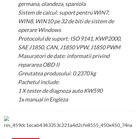
germana, olandeza, spaniola
Sistem de calcul: suport pentru WIN7,
WIN8, WIN10 pe 32 de biti de sistem de
operare Windows
Protocolul de suport: ISO 9141, KWP2000,
SAE J1850, CAN, J1850 VPW, J1850 PWM
Masuratori de date: informatii privind
repararea OBD II
Greutatea produsului: 0.2370 kg
Pachetul include:
1 X tester de diagnoza auto KW590
1x manual in Engleza