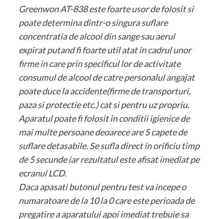
Greenwon AT-838 este foarte usor de folosit si
poate determina dintr-o singura suflare
concentratia de alcool din sange sau aerul
expirat putand fi foarte util atat in cadrul unor
firme in care prin specificul lor de activitate
consumul de alcool de catre personalul angajat
poate duce la accidente(firme de transporturi,
paza si protectie etc.) cat si pentru uz propriu.
Aparatul poate fi folosit in conditii igienice de
mai multe persoane deoarece are 5 capete de
suflare detasabile. Se sufla direct in orificiu timp
de 5 secunde iar rezultatul este afisat imediat pe
ecranul LCD.
Daca apasati butonul pentru test va incepe o
numaratoare de la 10 la 0 care este perioada de
pregatire a aparatului apoi imediat trebuie sa