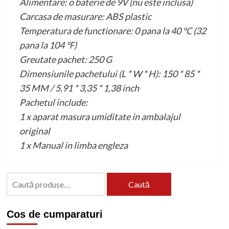
Alimentare: o baterie de 9V (nu este inclusa)
Carcasa de masurare: ABS plastic
Temperatura de functionare: 0 pana la 40 ℃ (32
pana la 104 ℉)
Greutate pachet: 250 G
Dimensiunile pachetului (L * W * H): 150 * 85 *
35 MM / 5,91 * 3,35 * 1,38 inch
Pachetul include:
1 x aparat masura umiditate in ambalajul
original
1 x Manual in limba engleza
Caută
Caută
după:
Cos de cumparaturi