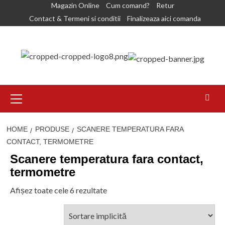
Skip
Magazin Online
Cum comand?
Retur
to
Contact & Termeni si conditii
Finalizeaza aici comanda
content
Primary
Menu
HOME
PRODUSE
SCANERE TEMPERATURA FARA
CONTACT, TERMOMETRE
Scanere temperatura fara contact,
termometre
Afișez toate cele 6 rezultate