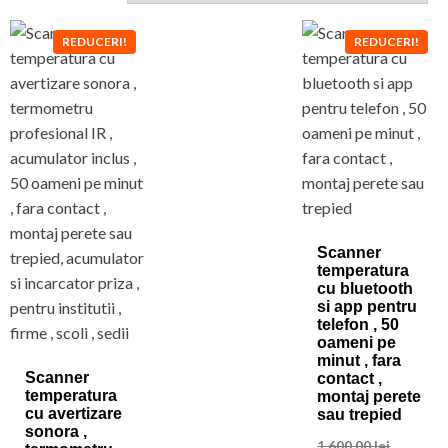
REDUCERI!
REDUCERI!
Scanner
temperatura
cu bluetooth
si app pentru
telefon , 50
oameni pe
minut , fara
Scanner
contact ,
temperatura
montaj perete
cu avertizare
sau trepied
sonora ,
Prețul
1.600.00
lei