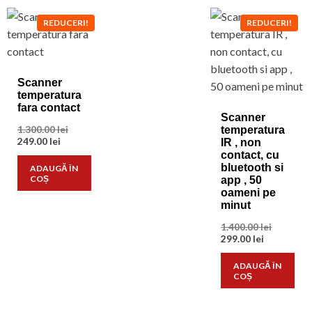
REDUCERI!
REDUCERI!
Scanner
temperatura
fara contact
Scanner
Prețul
1.300.00
lei
temperatura
Prețul
inițial
249.00
lei
IR , non
curent
a
contact, cu
este:
fost:
bluetooth si
ADAUGĂ ÎN
249.00 lei.
1.300.00 lei.
COȘ
app , 50
oameni pe
minut
Prețul
1.400.00
lei
Prețul
inițial
299.00
lei
curent
a
este:
fost:
ADAUGĂ ÎN
299.00 lei.
1.400.00 l
COȘ