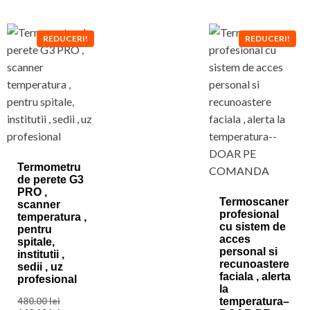
REDUCERI!
REDUCERI!
Termometru
de perete G3
PRO ,
Termoscaner
scanner
profesional
temperatura ,
cu sistem de
pentru
acces
spitale,
personal si
institutii ,
recunoastere
sedii , uz
faciala , alerta
profesional
la
Prețul
480.00
lei
temperatura–