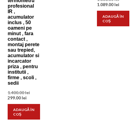
termometru
inițial
Prețul
1.089.00
lei
profesional
a
curent
IR ,
fost:
este:
ADAUGĂ ÎN
acumulator
1.600.00 l
1.089.00 l
COȘ
inclus , 50
oameni pe
minut , fara
contact ,
montaj perete
sau trepied,
acumulator si
incarcator
priza , pentru
institutii ,
firme , scoli ,
sedii
Prețul
1.400.00
lei
Prețul
inițial
299.00
lei
curent
a
este:
fost:
ADAUGĂ ÎN
299.00 lei.
1.400.00 lei.
COȘ