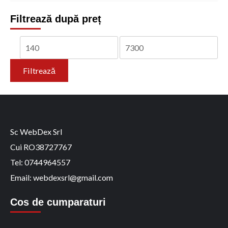
Filtrează după preț
Preț
Preț
minim
maxim
Filtrează
Sc WebDex Srl
Cui RO38727767
Tel: 0744964557
Email: webdexsrl@gmail.com
Cos de cumparaturi