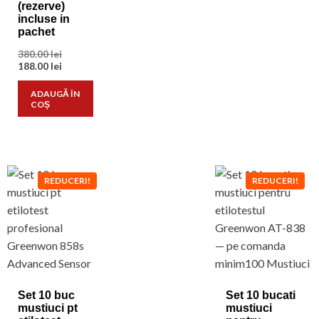
(rezerve)
incluse in
pachet
Prețul
380.00
lei
inițial
Prețul
188.00
lei
a
curent
fost:
este:
ADAUGĂ ÎN
380.00 lei.
188.00 lei.
COȘ
REDUCERI!
REDUCERI!
Set 10 buc
Set 10 bucati
mustiuci pt
mustiuci