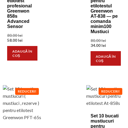
etilotest
pentru
profesional
etilotestul
Greenwon
Greenwon
858s
AT-838 — pe
Advanced
comanda
Sensor
minim100
Mustiuci
Prețul
80.00
lei
inițial
Prețul
58.00
lei
Prețul
80.00
lei
a
curent
inițial
Prețul
34.00
lei
fost:
este:
a
curent
ADAUGĂ ÎN
80.00 lei.
58.00 lei.
fost:
este:
COȘ
ADAUGĂ ÎN
80.00 lei.
34.00 lei.
COȘ
REDUCERI!
REDUCERI!
Set 10 bucati
mustiucuri
pentru