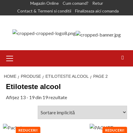
Skip
Magazin Online
Cum comand?
Retur
to
Contact & Termeni si conditii
Finalizeaza aici comanda
content
Primary
Menu
HOME
PRODUSE
ETILOTESTE ALCOOL
PAGE 2
Etiloteste alcool
Afișez 13 - 19 din 19 rezultate
REDUCERI!
REDUCERI!