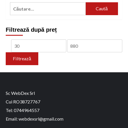
Caută
după:
Filtrează după preț
Preț
Preț
minim
maxim
Filtrează
Sc WebDex Srl
Cui RO38727767
Tel: 0744964557
Email: webdexsrl@gmail.com