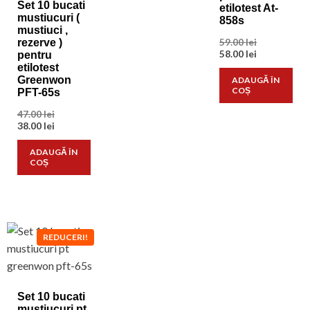
Set 10 bucati
etilotest At-
mustiucuri (
858s
mustiuci ,
Prețul
59.00
lei
rezerve )
inițial
Prețul
58.00
lei
pentru
a
curent
etilotest
fost:
este:
Greenwon
ADAUGĂ ÎN
59.00 lei.
58.00 lei.
COȘ
PFT-65s
Prețul
47.00
lei
inițial
Prețul
38.00
lei
a
curent
fost:
este:
ADAUGĂ ÎN
47.00 lei.
38.00 lei.
COȘ
REDUCERI!
Set 10 bucati
mustiucuri pt