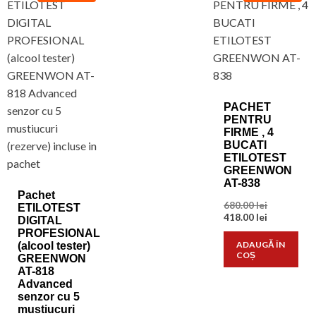
PACHET
PENTRU
FIRME , 4
BUCATI
ETILOTEST
GREENWON
AT-838
Pachet
Prețul
680.00
lei
ETILOTEST
inițial
Prețul
418.00
lei
DlGITAL
a
curent
PROFESIONAL
fost:
este:
ADAUGĂ ÎN
(alcool tester)
680.00 lei.
418.00 lei.
COȘ
GREENWON
AT-818
Advanced
senzor cu 5
mustiucuri