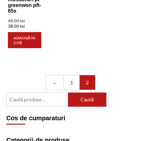
greenwon pft-
65s
Prețul
48.00
lei
inițial
Prețul
38.00
lei
a
curent
fost:
este:
ADAUGĂ ÎN
48.00 lei.
38.00 lei.
COȘ
←
1
2
Caută
Caută
după:
Cos de cumparaturi
Categorii de produse