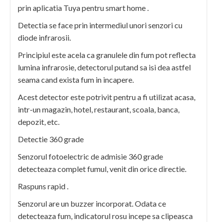
home
prin aplicatia Tuya pentru smart home .
,
Detectia se face prin intermediul unori senzori cu
avertizare
diode infrarosii.
pe
telefon
Principiul este acela ca granulele din fum pot reflecta
lumina infrarosie, detectorul putand sa isi dea astfel
seama cand exista fum in incapere.
Acest detector este potrivit pentru a fi utilizat acasa,
intr-un magazin, hotel, restaurant, scoala, banca,
depozit, etc.
Detectie 360 grade
Senzorul fotoelectric de admisie 360 grade
detecteaza complet fumul, venit din orice directie.
Raspuns rapid .
Senzorul are un buzzer incorporat. Odata ce
detecteaza fum, indicatorul rosu incepe sa clipeasca