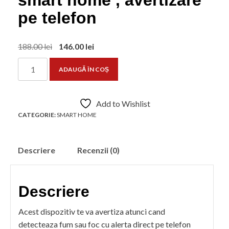
smart home , avertizare
pe telefon
Prețul
Prețul
188.00
lei
146.00
lei
inițial
curent
Cantitate
ADAUGĂ ÎN COȘ
a
este:
Detector
fost:
146.00 lei.
de
188.00 lei.
fum
Add to Wishlist
smart
CATEGORIE:
SMART HOME
,
cu
Descriere
Recenzii (0)
wifi
si
aplicatie
Descriere
Tuya
,
Acest dispozitiv te va avertiza atunci cand
smart
detecteaza fum sau foc cu alerta direct pe telefon