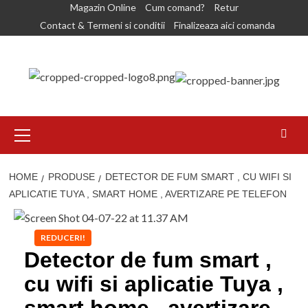
Skip
Magazin Online
Cum comand?
Retur
to
Contact & Termeni si conditii
Finalizeaza aici comanda
content
Primary
Menu
HOME
PRODUSE
DETECTOR DE FUM SMART , CU WIFI SI
APLICATIE TUYA , SMART HOME , AVERTIZARE PE TELEFON
REDUCERI!
Detector de fum smart ,
cu wifi si aplicatie Tuya ,