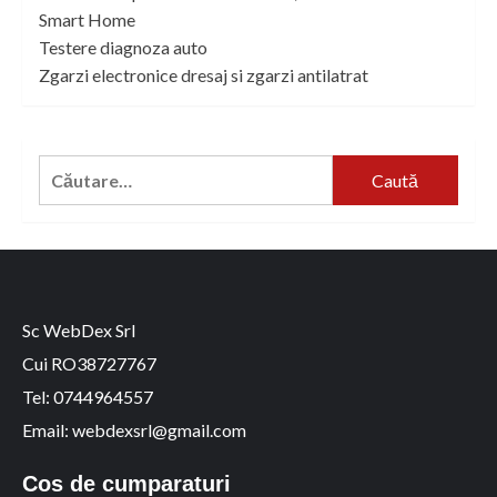
Smart Home
Testere diagnoza auto
Zgarzi electronice dresaj si zgarzi antilatrat
Caută
după:
Sc WebDex Srl
Cui RO38727767
Tel: 0744964557
Email: webdexsrl@gmail.com
Cos de cumparaturi