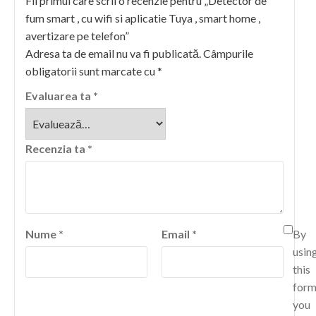
Fii primul care scrii o recenzie pentru „Detector de
fum smart , cu wifi si aplicatie Tuya , smart home ,
avertizare pe telefon”
Adresa ta de email nu va fi publicată.
Câmpurile
obligatorii sunt marcate cu
*
Evaluarea ta
*
Recenzia ta
*
Nume
*
Email
*
By
usin
this
for
you