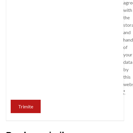
agre
with
the
stor
and
hand
of
your
data
by
this
webs
*