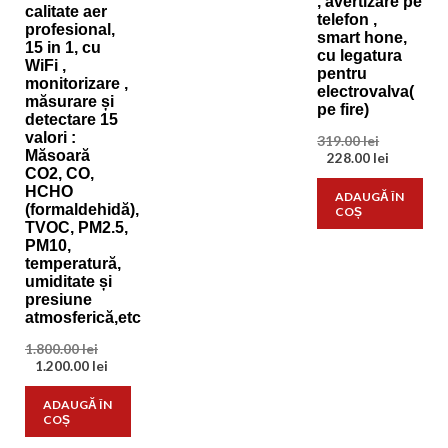
, avertizare pe
calitate aer
telefon ,
profesional,
smart hone,
15 in 1, cu
cu legatura
WiFi ,
pentru
monitorizare ,
electrovalva(
măsurare și
pe fire)
detectare 15
valori :
Prețul
319.00
lei
Măsoară
inițial
Prețul
228.00
lei
CO2, CO,
a
curent
fost:
este:
HCHO
ADAUGĂ ÎN
319.00 lei.
228.00 lei
(formaldehidă),
COȘ
TVOC, PM2.5,
PM10,
temperatură,
umiditate și
presiune
atmosferică,etc
Prețul
1.800.00
lei
inițial
Prețul
1.200.00
lei
a
curent
fost:
este:
ADAUGĂ ÎN
1.800.00 lei.
1.200.00 lei.
COȘ