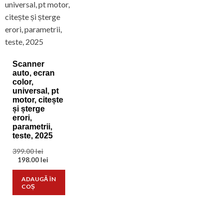
Scanner
auto, ecran
color,
universal, pt
motor, citește
și șterge
erori,
parametrii,
teste, 2025
Prețul
399.00
lei
inițial
Prețul
198.00
lei
a
curent
fost:
este:
ADAUGĂ ÎN
399.00 lei.
198.00 lei.
COȘ