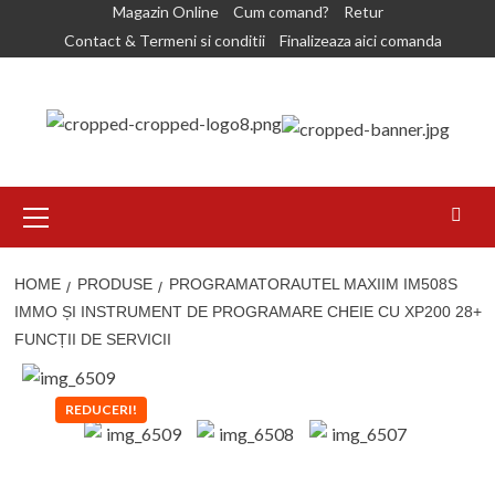
Skip
Magazin Online
Cum comand?
Retur
to
Contact & Termeni si conditii
Finalizeaza aici comanda
content
Primary
Menu
HOME
PRODUSE
PROGRAMATORAUTEL MAXIIM IM508S
IMMO ȘI INSTRUMENT DE PROGRAMARE CHEIE CU XP200 28+
FUNCȚII DE SERVICII
REDUCERI!