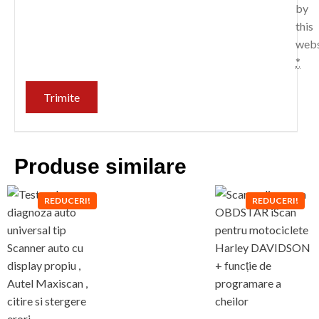
by
this
webs
*
Produse similare
REDUCERI!
REDUCERI!