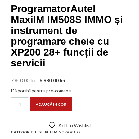
ProgramatorAutel
MaxiIM IM508S IMMO și
instrument de
programare cheie cu
XP200 28+ funcții de
servicii
Prețul
Prețul
7.800.00
lei
6.980.00
lei
inițial
curent
Disponibil pentru pre-comenzi
a
este:
Cantitate
fost:
6.980.00 lei.
ADAUGĂ ÎN COȘ
ProgramatorAutel
7.800.00 lei.
MaxiIM
IM508S
Add to Wishlist
IMMO
CATEGORIE:
TESTERE DIAGNOZA AUTO