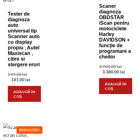
Scaner
diagnoza
Tester de
OBDSTAR
diagnoza
iScan pentru
auto
motociclete
universal tip
Harley
Scanner auto
DAVIDSON +
cu display
funcție de
propiu , Autel
programare a
Maxiscan ,
cheilor
citire si
stergere erori
Prețul
3.900.00
lei
inițial
Prețul
3.380.00
lei
Prețul
249.00
lei
a
curent
inițial
Prețul
181.00
lei
fost:
este:
ADAUGĂ ÎN
a
curent
3.900.00 l
3.380.00
COȘ
fost:
este:
ADAUGĂ ÎN
249.00 lei.
181.00 lei.
COȘ
REDUCERI!