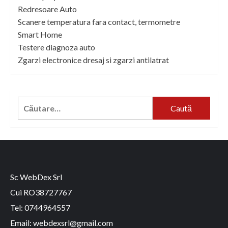
Redresoare Auto
Scanere temperatura fara contact, termometre
Smart Home
Testere diagnoza auto
Zgarzi electronice dresaj si zgarzi antilatrat
Caută
după:
Sc WebDex Srl
Cui RO38727767
Tel: 0744964557
Email: webdexsrl@gmail.com