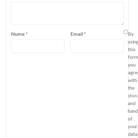
Nume
*
Email
*
By
usin
this
for
you
agre
with
the
stor
and
hand
of
your
data