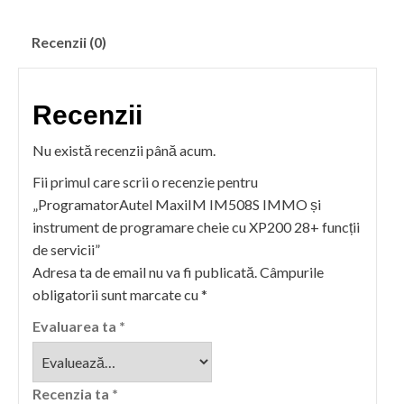
și
instrument
Recenzii (0)
de
programare
cheie
Recenzii
cu
XP200
Nu există recenzii până acum.
28+
Fii primul care scrii o recenzie pentru
funcții
„ProgramatorAutel MaxiIM IM508S IMMO și
de
instrument de programare cheie cu XP200 28+ funcții
servicii
de servicii”
Adresa ta de email nu va fi publicată.
Câmpurile
obligatorii sunt marcate cu
*
Evaluarea ta
*
Recenzia ta
*