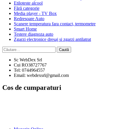
Etiloteste alcool
Fără categorie
Media player - TV Box
Redresoare Auto
Scanere temperatura fara contact, termometre
Smart Home
Testere diagnoza auto
Zgarzi electronice dresaj si zgarzi antilatrat
Caută
după:
Sc WebDex Srl
Cui RO38727767
Tel: 0744964557
Email: webdexsrl@gmail.com
Cos de cumparaturi