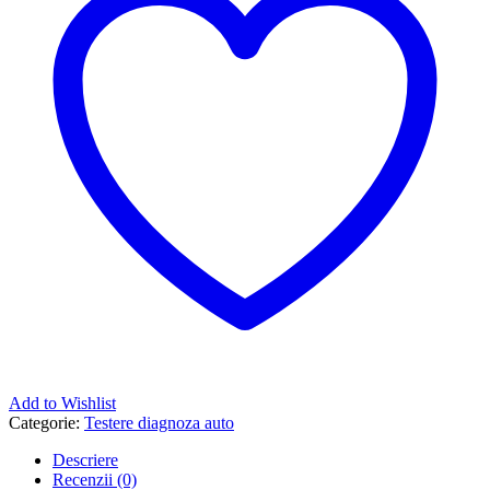
Harley
DAVIDSON
+
funcție
de
programare
a
cheilor
Add to Wishlist
Categorie:
Testere diagnoza auto
Descriere
Recenzii (0)