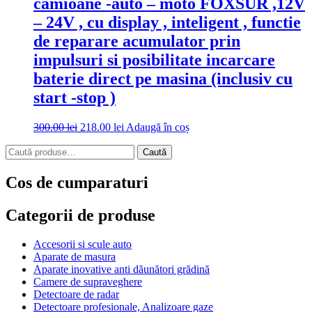
camioane -auto – moto FOXSUR ,12V
– 24V , cu display , inteligent , functie
de reparare acumulator prin
impulsuri si posibilitate incarcare
baterie direct pe masina (inclusiv cu
start -stop )
Prețul
Prețul
300.00
lei
218.00
lei
Adaugă în coș
inițial
curent
Caută
a
este:
Caută
după:
fost:
218.00 lei.
300.00 lei.
Cos de cumparaturi
Categorii de produse
Accesorii si scule auto
Aparate de masura
Aparate inovative anti dăunători grădină
Camere de supraveghere
Detectoare de radar
Detectoare profesionale, Analizoare gaze