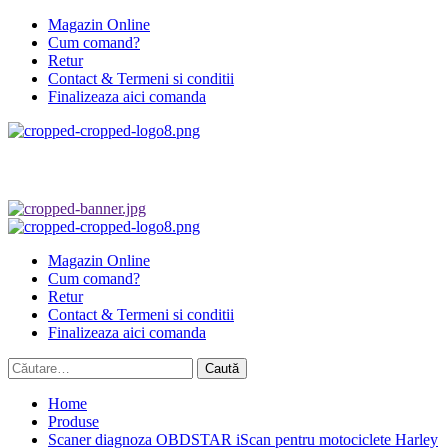
Skip
Magazin Online
to
Cum comand?
content
Retur
Contact & Termeni si conditii
Finalizeaza aici comanda
Primary
Menu
Magazin Online
Cum comand?
Retur
Contact & Termeni si conditii
Finalizeaza aici comanda
Caută
după:
Home
Produse
Scaner diagnoza OBDSTAR iScan pentru motociclete Harley