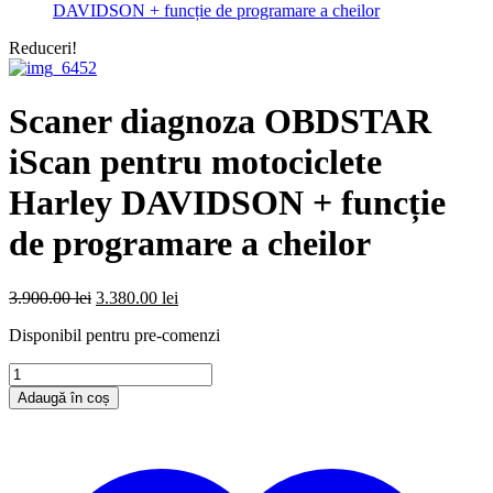
DAVIDSON + funcție de programare a cheilor
Reduceri!
Scaner diagnoza OBDSTAR
iScan pentru motociclete
Harley DAVIDSON + funcție
de programare a cheilor
Prețul
Prețul
3.900.00
lei
3.380.00
lei
inițial
curent
Disponibil pentru pre-comenzi
a
este:
fost:
3.380.00 lei.
Cantitate
3.900.00 lei.
Scaner
Adaugă în coș
diagnoza
OBDSTAR
iScan
pentru
motociclete