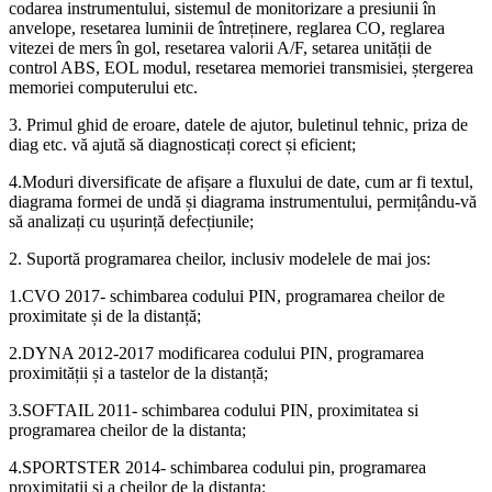
codarea instrumentului, sistemul de monitorizare a presiunii în
anvelope, resetarea luminii de întreținere, reglarea CO, reglarea
vitezei de mers în gol, resetarea valorii A/F, setarea unității de
control ABS, EOL modul, resetarea memoriei transmisiei, ștergerea
memoriei computerului etc.
3. Primul ghid de eroare, datele de ajutor, buletinul tehnic, priza de
diag etc. vă ajută să diagnosticați corect și eficient;
4.Moduri diversificate de afișare a fluxului de date, cum ar fi textul,
diagrama formei de undă și diagrama instrumentului, permițându-vă
să analizați cu ușurință defecțiunile;
2. Suportă programarea cheilor, inclusiv modelele de mai jos:
1.CVO 2017- schimbarea codului PIN, programarea cheilor de
proximitate și de la distanță;
2.DYNA 2012-2017 modificarea codului PIN, programarea
proximității și a tastelor de la distanță;
3.SOFTAIL 2011- schimbarea codului PIN, proximitatea si
programarea cheilor de la distanta;
4.SPORTSTER 2014- schimbarea codului pin, programarea
proximitatii si a cheilor de la distanta;