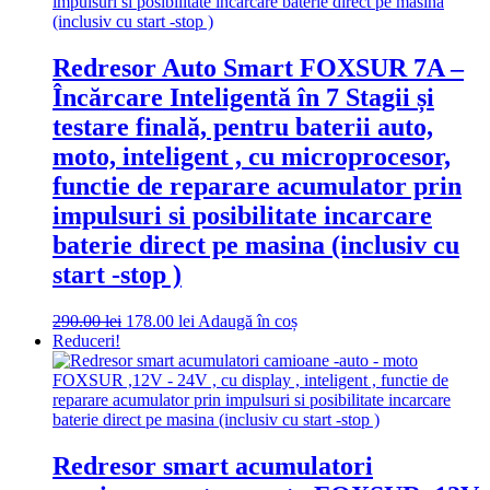
Redresor Auto Smart FOXSUR 7A –
Încărcare Inteligentă în 7 Stagii și
testare finală, pentru baterii auto,
moto, inteligent , cu microprocesor,
functie de reparare acumulator prin
impulsuri si posibilitate incarcare
baterie direct pe masina (inclusiv cu
start -stop )
Prețul
Prețul
290.00
lei
178.00
lei
Adaugă în coș
inițial
curent
Reduceri!
a
este:
fost:
178.00 lei.
290.00 lei.
Redresor smart acumulatori