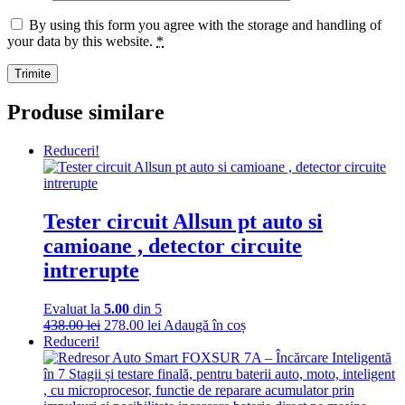
By using this form you agree with the storage and handling of
your data by this website.
*
Produse similare
Reduceri!
Tester circuit Allsun pt auto si
camioane , detector circuite
intrerupte
Evaluat la
5.00
din 5
Prețul
Prețul
438.00
lei
278.00
lei
Adaugă în coș
inițial
curent
Reduceri!
a
este:
fost:
278.00 lei.
438.00 lei.