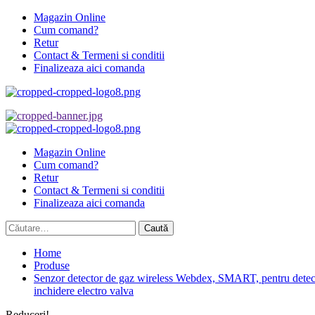
Skip
Magazin Online
to
Cum comand?
content
Retur
Contact & Termeni si conditii
Finalizeaza aici comanda
Primary
Menu
Magazin Online
Cum comand?
Retur
Contact & Termeni si conditii
Finalizeaza aici comanda
Caută
după:
Home
Produse
Senzor detector de gaz wireless Webdex, SMART, pentru detectar
inchidere electro valva
Reduceri!