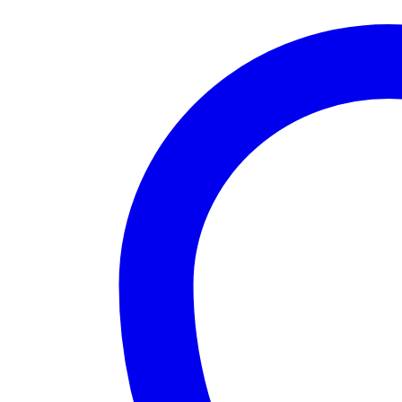
scurgere
de
gaze,
Smart
Control,
Display
LCD,
Semnal
luminos
si
acustic,
alerta
pe
telefon,
compatibil
cu
aplicatia
Tuya,
cu
control
si
inchidere
electro
valva