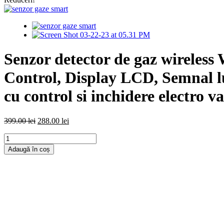
Senzor detector de gaz wireles
Control, Display LCD, Semnal lum
cu control si inchidere electro v
Prețul
Prețul
399.00
lei
288.00
lei
inițial
curent
Cantitate
a
este:
Senzor
fost:
288.00 lei.
Adaugă în coș
detector
399.00 lei.
de
gaz
wireless
Webdex,
SMART,
pentru
detectare