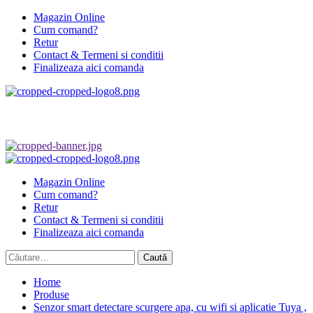
Skip
Magazin Online
to
Cum comand?
content
Retur
Contact & Termeni si conditii
Finalizeaza aici comanda
Primary
Menu
Magazin Online
Cum comand?
Retur
Contact & Termeni si conditii
Finalizeaza aici comanda
Caută
după:
Home
Produse
Senzor smart detectare scurgere apa, cu wifi si aplicatie Tuya ,