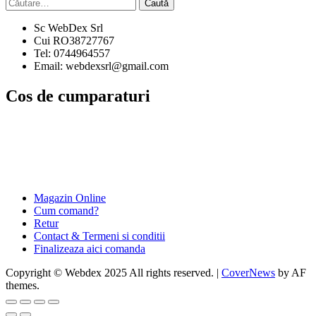
Caută
după:
Sc WebDex Srl
Cui RO38727767
Tel: 0744964557
Email: webdexsrl@gmail.com
Cos de cumparaturi
Magazin Online
Cum comand?
Retur
Contact & Termeni si conditii
Finalizeaza aici comanda
Copyright © Webdex 2025 All rights reserved.
|
CoverNews
by AF
themes.