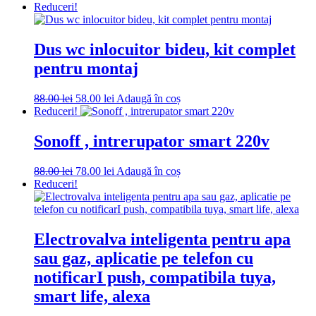
Reduceri!
Dus wc inlocuitor bideu, kit complet
pentru montaj
Prețul
Prețul
88.00
lei
58.00
lei
Adaugă în coș
inițial
curent
Reduceri!
a
este:
fost:
58.00 lei.
Sonoff , intrerupator smart 220v
88.00 lei.
Prețul
Prețul
88.00
lei
78.00
lei
Adaugă în coș
inițial
curent
Reduceri!
a
este:
fost:
78.00 lei.
88.00 lei.
Electrovalva inteligenta pentru apa
sau gaz, aplicatie pe telefon cu
notificarI push, compatibila tuya,
smart life, alexa