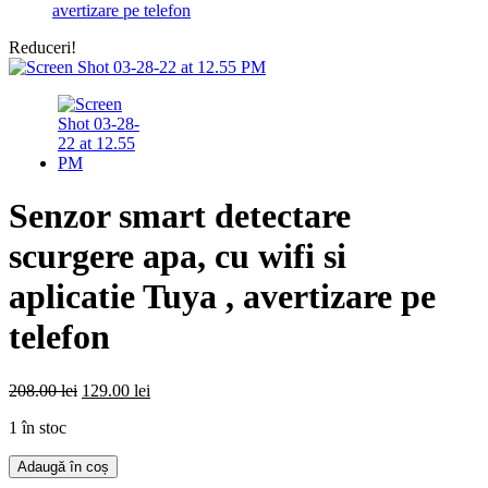
avertizare pe telefon
Reduceri!
Senzor smart detectare
scurgere apa, cu wifi si
aplicatie Tuya , avertizare pe
telefon
Prețul
Prețul
208.00
lei
129.00
lei
inițial
curent
1 în stoc
a
este:
fost:
129.00 lei.
Cantitate
Adaugă în coș
208.00 lei.
Senzor