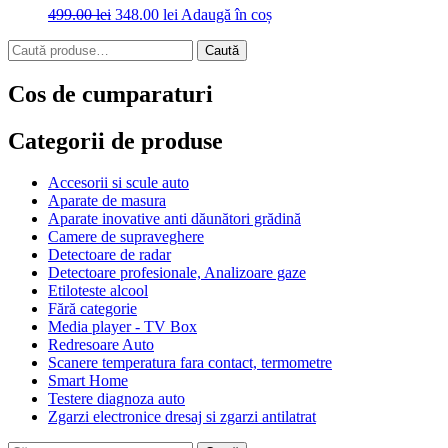
Prețul
Prețul
499.00
lei
348.00
lei
Adaugă în coș
inițial
curent
Caută
a
este:
Caută
după:
fost:
348.00 lei.
499.00 lei.
Cos de cumparaturi
Categorii de produse
Accesorii si scule auto
Aparate de masura
Aparate inovative anti dăunători grădină
Camere de supraveghere
Detectoare de radar
Detectoare profesionale, Analizoare gaze
Etiloteste alcool
Fără categorie
Media player - TV Box
Redresoare Auto
Scanere temperatura fara contact, termometre
Smart Home
Testere diagnoza auto
Zgarzi electronice dresaj si zgarzi antilatrat