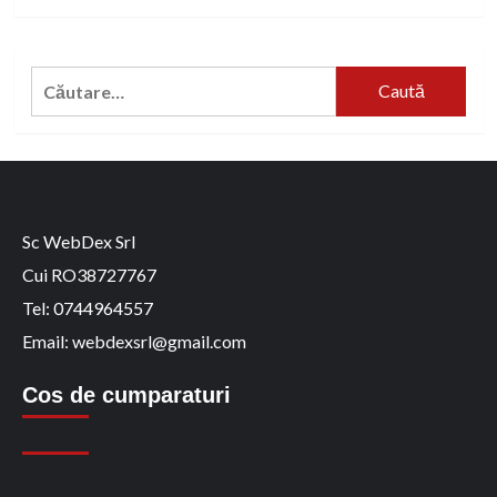
Caută
după:
Sc WebDex Srl
Cui RO38727767
Tel: 0744964557
Email: webdexsrl@gmail.com
Cos de cumparaturi