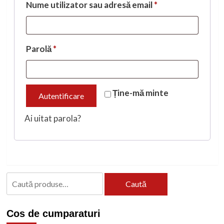
Obligatoriu
Nume utilizator sau adresă email
*
Obligatoriu
Parolă
*
Ține-mă minte
Autentificare
Ai uitat parola?
Caută
Caută
după:
Cos de cumparaturi